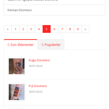
Keman Dövmesi
«
1
2
3
4
5
6
7
8
9
»
Son Eklenenler
Popülerler
Kuğu Dövmesi
18/07/2026
Pul Dövmesi
18/07/2026