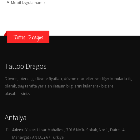
Mobil Uygulamamız
Tattoo Dragos
Tattoo Dragos
Dövme, piercing, dövme fiyatları, dövme modelleri ve diğer konularla ilgili
olarak, sağ tarafta yer alan iletişim bilgilerini kulanarak bizlere
ulaşabilirsiniz.
Antalya
Adres:
Yukarı Hisar Mahallesi, 7016 No'lu Sokak, No: 1, Daire : 4,
Manavgat / ANTALYA / Türkiye