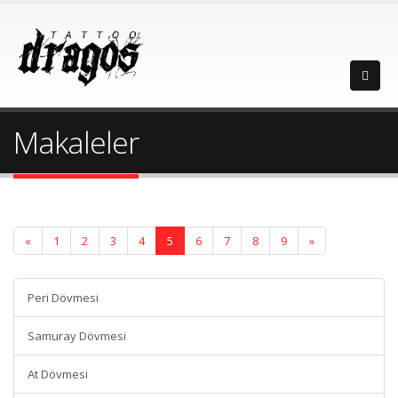
Makaleler
«
1
2
3
4
5
6
7
8
9
»
Peri Dövmesi
Samuray Dövmesi
At Dövmesi