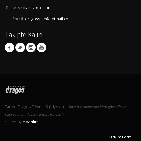
GSM:
0535 296 03 01
Email:
dragosside@hotmail.com
Takipte Kalın
Tattoo Dragos Dövme Stüdyoları |
Tattoo Dragos'taki kimi görsellerin
hakları, eser / hak sahiplerine aittir.
raised by
e-yazilim
İletişim Formu