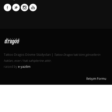
Tattoo Dragos Dövme Stüdyoları |
Tattoo Dragos'taki kimi görsellerin
hakları, eser / hak sahiplerine aittir.
raised by
e-yazilim
İletişim Formu