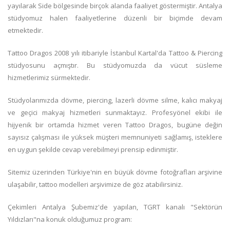
yayılarak Side bölgesinde birçok alanda faaliyet göstermiştir. Antalya
stüdyomuz halen faaliyetlerine düzenli bir biçimde devam
etmektedir.
Tattoo Dragos 2008 yılı itibariyle İstanbul Kartal'da Tattoo & Piercing
stüdyosunu açmıştır. Bu stüdyomuzda da vücut süsleme
hizmetlerimiz sürmektedir.
Stüdyolarımızda dövme, piercing, lazerli dövme silme, kalıcı makyaj
ve geçici makyaj hizmetleri sunmaktayız. Profesyönel ekibi ile
hijyenik bir ortamda hizmet veren Tattoo Dragos, bugüne değin
sayısız çalışması ile yüksek müşteri memnuniyeti sağlamış, isteklere
en uygun şekilde cevap verebilmeyi prensip edinmiştir.
Sitemiz üzerinden Türkiye'nin en büyük dövme fotoğrafları arşivine
ulaşabilir, tattoo modelleri arşivimize de göz atabilirsiniz.
Çekimleri Antalya Şubemiz'de yapılan, TGRT kanalı "Sektörün
Yıldızları"na konuk olduğumuz program: