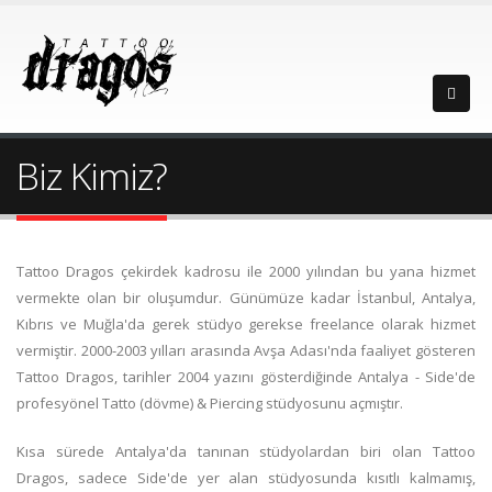
Biz Kimiz?
Tattoo Dragos çekirdek kadrosu ile 2000 yılından bu yana hizmet
vermekte olan bir oluşumdur. Günümüze kadar İstanbul, Antalya,
Kıbrıs ve Muğla'da gerek stüdyo gerekse freelance olarak hizmet
vermiştir. 2000-2003 yılları arasında Avşa Adası'nda faaliyet gösteren
Tattoo Dragos, tarihler 2004 yazını gösterdiğinde Antalya - Side'de
profesyönel Tatto (dövme) & Piercing stüdyosunu açmıştır.
Kısa sürede Antalya'da tanınan stüdyolardan biri olan Tattoo
Dragos, sadece Side'de yer alan stüdyosunda kısıtlı kalmamış,