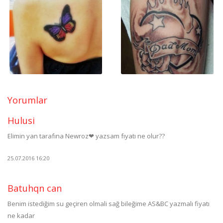
Yorumlar
Hulusi
Elimin yan tarafına Newroz❤ yazsam fıyatı ne olur??
25.07.2016 16:20
Batuhqn can
Benim istediğim su geçiren olmali sağ bileğime AS&BC yazmalı fiyatı
ne kadar