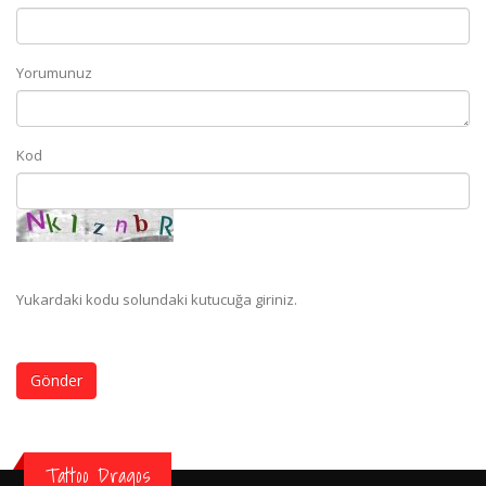
Yorumunuz
Kod
Yukardaki kodu solundaki kutucuğa giriniz.
Gönder
Tattoo Dragos