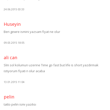
24.06.2015 03:33
Huseyin
Ben gewre ismini yazsam fiyat ne olur
09.03.2015 18:05
ali can
Slm sol kolumun uzerine Time go fast but life is short yazdirmak
istiyorum fiyati n olur acaba
13.01.2015 11:04
pelin
tatto pelin ismı yazılısı