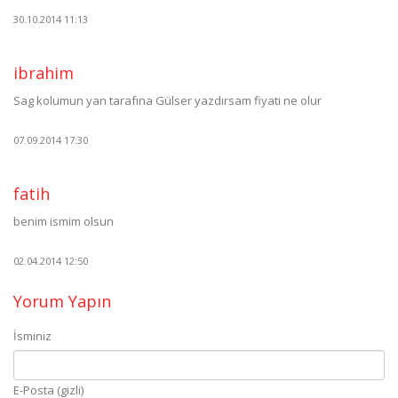
30.10.2014 11:13
ibrahim
Sag kolumun yan tarafına Gülser yazdırsam fiyatı ne olur
07.09.2014 17:30
fatih
benim ismim olsun
02.04.2014 12:50
Yorum Yapın
İsminiz
E-Posta (gizli)