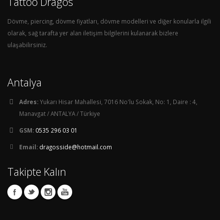
Tattoo Dragos
Dövme, piercing, dövme fiyatları, dövme modelleri ve diğer konularla ilgili
olarak, sağ tarafta yer alan iletişim bilgilerini kulanarak bizlere
ulaşabilirsiniz.
Antalya
Adres:
Yukarı Hisar Mahallesi, 7016 No'lu Sokak, No: 1, Daire : 4,
Manavgat / ANTALYA / Türkiye
GSM:
0535 296 03 01
Email:
dragosside@hotmail.com
Takipte Kalın