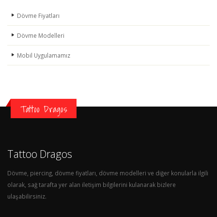
Dövme Fiyatları
Dövme Modelleri
Mobil Uygulamamız
Tattoo Dragos
Tattoo Dragos
Dövme, piercing, dövme fiyatları, dövme modelleri ve diğer konularla ilgili
olarak, sağ tarafta yer alan iletişim bilgilerini kulanarak bizlere
ulaşabilirsiniz.