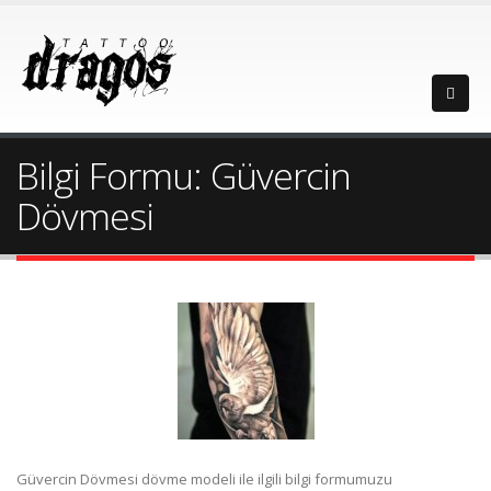
Bilgi Formu: Güvercin
Dövmesi
Güvercin Dövmesi dövme modeli ile ilgili bilgi formumuzu