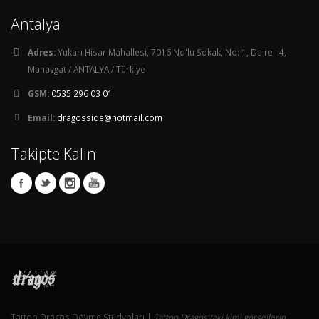
Antalya
Adres:
Yukarı Hisar Mahallesi, 7016 No'lu Sokak, No: 1, Daire : 4,
Manavgat / ANTALYA / Türkiye
GSM:
0535 296 03 01
Email:
dragosside@hotmail.com
Takipte Kalın
Tattoo Dragos Dövme Stüdyoları |
Tattoo Dragos'taki kimi görsellerin