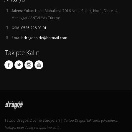
Adres:
Yukarı Hisar Mahallesi, 7016 No'lu Sokak, No: 1, Daire : 4,
Manavgat / ANTALYA / Türkiye
GSM:
0535 296 03 01
Email:
dragosside@hotmail.com
Takipte Kalın
Tattoo Dragos Dövme Stüdyoları |
Tattoo Dragos'taki kimi görsellerin
hakları, eser / hak sahiplerine aittir.