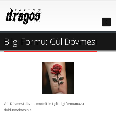
Bilgi Formu: Gül Dövmesi
Gül Dövmesi dövme modeli ile ilgili bilgi formumuzu
doldurmaktasınız.