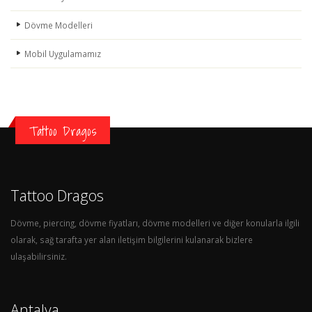
Dövme Modelleri
Mobil Uygulamamız
Tattoo Dragos
Tattoo Dragos
Dövme, piercing, dövme fiyatları, dövme modelleri ve diğer konularla ilgili
olarak, sağ tarafta yer alan iletişim bilgilerini kulanarak bizlere
ulaşabilirsiniz.
Antalya