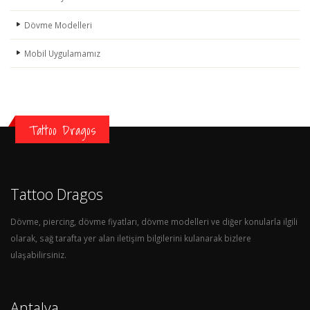
Dövme Modelleri
Mobil Uygulamamız
Tattoo Dragos
Tattoo Dragos
Dövme, piercing, dövme fiyatları, dövme modelleri ve diğer konularla ilgili
olarak, sağ tarafta yer alan iletişim bilgilerini kulanarak bizlere
ulaşabilirsiniz.
Antalya