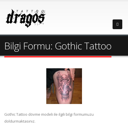
Bilgi Formu: Gothic Tattoo
Gothic Tattoo dövme modeli ile ilgili bilgi formumuzu
doldurmaktasınız.