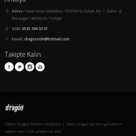
Adres:
Yukarı Hisar Mahallesi, 7016 No'lu Sokak, No: 1, Daire : 4,
Manavgat / ANTALYA / Türkiye
GSM:
0535 296 03 01
Email:
dragosside@hotmail.com
Takipte Kalın
Tattoo Dragos Dövme Stüdyoları |
Tattoo Dragos'taki kimi görsellerin
hakları, eser / hak sahiplerine aittir.