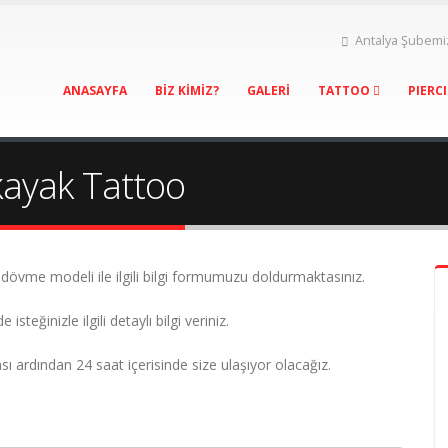
Antalya Şubemi
ANASAYFA
BİZ KİMİZ?
GALERİ
TATTOO
PIERC
kayak Tattoo
övme modeli ile ilgili bilgi formumuzu doldurmaktasınız.
teğinizle ilgili detaylı bilgi veriniz.
ı ardından 24 saat içerisinde size ulaşıyor olacağız.