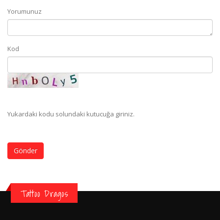
Yorumunuz
Kod
Yukardaki kodu solundaki kutucuğa giriniz.
Gönder
Tattoo Dragos