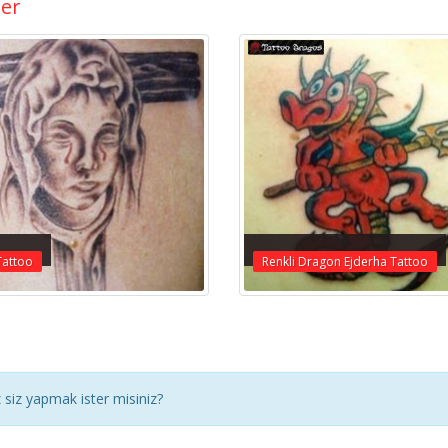
ler
Tattoo
Renkli Dragon Ejderha Tattoo
siz yapmak ister misiniz?