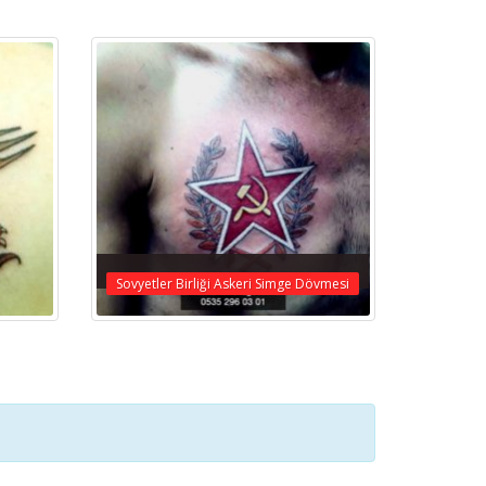
Sovyetler Birliği Askeri Simge Dövmesi