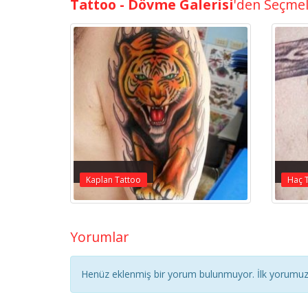
Tattoo - Dövme Galerisi
'den Seçme
Kaplan Tattoo
Haç 
Yorumlar
Henüz eklenmiş bir yorum bulunmuyor. İlk yorumuz 