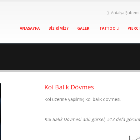
Antalya Şubemi
ANASAYFA
BİZ KİMİZ?
GALERİ
TATTOO
PIERC
Koi Balık Dövmesi
Kol üzerine yapılmış koi balık dövmesi.
Koi Balık Dövmesi adlı görsel, 513 defa görün