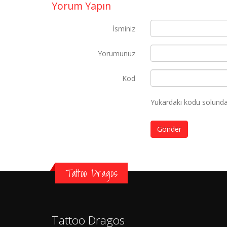
Yorum Yapın
İsminiz
Yorumunuz
Kod
Yukardaki kodu solundak
Gönder
Tattoo Dragos
Tattoo Dragos