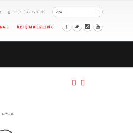
z
+90 (535) 296 03 01
ING
İLETİŞİM BİLGİLERİ
tülendi.