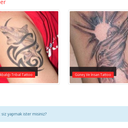
ler
balığı Tribal Tattoo
Güneş Ve İnsan Tattoo
siz yapmak ister misiniz?