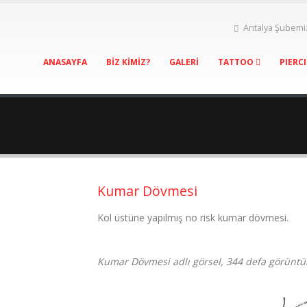
Antalya Şubemi
ANASAYFA
BİZ KİMİZ?
GALERİ
TATTOO
PIERC
Kumar Dövmesi
Kol üstüne yapılmış no risk kumar dövmesi.
Kumar Dövmesi adlı görsel, 344 defa görüntü