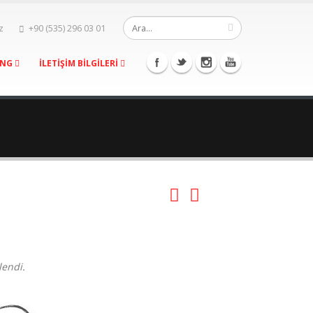
z
+90 (535) 296 03 01
ING
İLETİŞİM BİLGİLERİ
lendi.