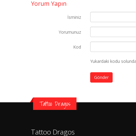
Yorum Yapın
İsminiz
Yorumunuz
Kod
Yukardaki kodu solundak
Gönder
Tattoo Dragos
Tattoo Dragos