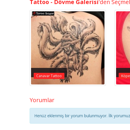
Tattoo - Dövme Galerisi
'den Seçme
Canavar Tattoo
Köpek
Yorumlar
Henüz eklenmiş bir yorum bulunmuyor. İlk yorumuz 