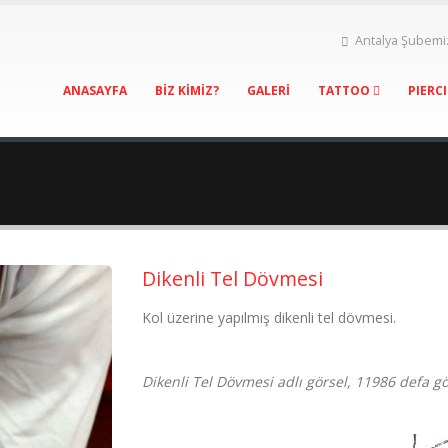
Antalya Şubemi
ANASAYFA
BİZ KİMİZ?
GALERİ
TATTOO
PIERC
Dikenli Tel Dövmesi
Kol üzerine yapılmış dikenli tel dövmesi.
Dikenli Tel Dövmesi adlı görsel, 11986 defa g