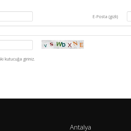
E-Posta (gizli)
i kutucuğa giriniz.
Antalya