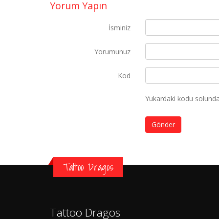
Yorum Yapın
İsminiz
Yorumunuz
Kod
Yukardaki kodu solundak
Gönder
Tattoo Dragos
Tattoo Dragos