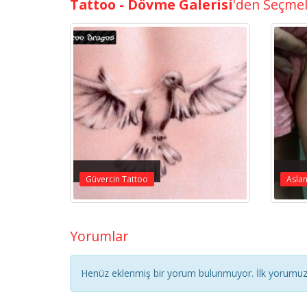
Tattoo - Dövme Galerisi
'den Seçme
Güvercin Tattoo
Asla
Yorumlar
Henüz eklenmiş bir yorum bulunmuyor. İlk yorumuz 