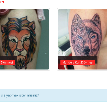
ler
n Dövmesi
Mandela Kurt Dövmesi
siz yapmak ister misiniz?