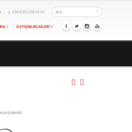
z
+90 (535) 296 03 01
ING
İLETİŞİM BİLGİLERİ
örüntülendi.