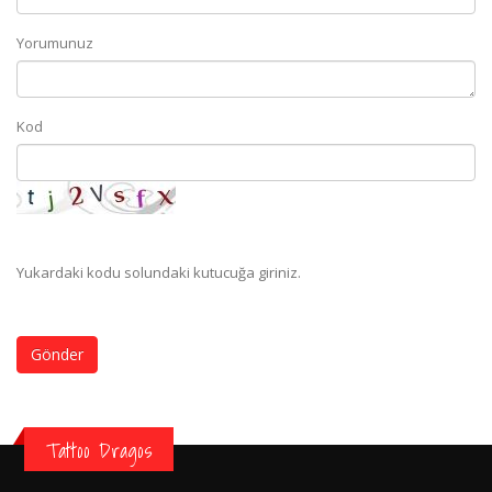
Yorumunuz
Kod
Yukardaki kodu solundaki kutucuğa giriniz.
Gönder
Tattoo Dragos