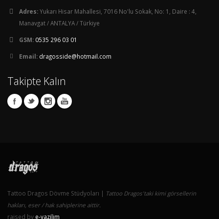
Adres:
Yukarı Hisar Mahallesi, 7016 No'lu Sokak, No: 1, Daire : 4,
Manavgat / ANTALYA / Türkiye
GSM:
0535 296 03 01
Email:
dragosside@hotmail.com
Takipte Kalın
Tattoo Dragos Dövme Stüdyoları |
Tattoo Dragos'taki kimi görsellerin
hakları, eser / hak sahiplerine aittir.
raised by
e-yazilim