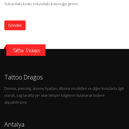
Yukardaki kodu solundaki kutucuğa giriniz.
Gönder
Tattoo Dragos
Tattoo Dragos
Dövme, piercing, dövme fiyatları, dövme modelleri ve diğer konularla ilgili
olarak, sağ tarafta yer alan iletişim bilgilerini kulanarak bizlere
ulaşabilirsiniz.
Antalya