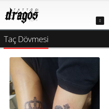
Taç Dövmesi