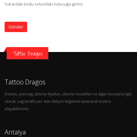
Yukardaki kodu solundaki kutucuğa giriniz.
Gönder
Tattoo Dragos
Tattoo Dragos
Dövme, piercing, dövme fiyatları, dövme modelleri ve diğer konularla ilgili
olarak, sağ tarafta yer alan iletişim bilgilerini kulanarak bizlere
ulaşabilirsiniz.
Antalya