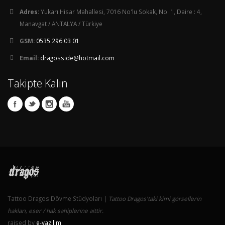
Adres:
Yukarı Hisar Mahallesi, 7016 No'lu Sokak, No: 1, Daire : 4,
Manavgat / ANTALYA / Türkiye
GSM:
0535 296 03 01
Email:
dragosside@hotmail.com
Takipte Kalın
Tattoo Dragos Dövme Stüdyoları |
Tattoo Dragos'taki kimi görsellerin
hakları, eser / hak sahiplerine aittir.
raised by
e-yazilim