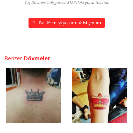
Taç Dövmesi adlı görsel, 8127 defa görüntülendi.
Bu dövmeyi yaptırmak istiyorum
Benzer
Dövmeler