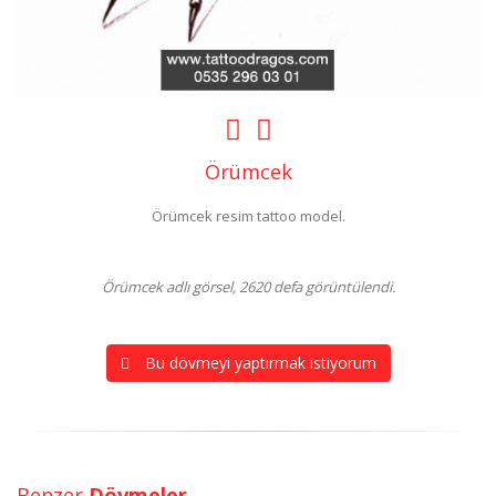
Örümcek
Örümcek resim tattoo model.
Örümcek adlı görsel, 2620 defa görüntülendi.
Bu dövmeyi yaptırmak istiyorum
Benzer
Dövmeler