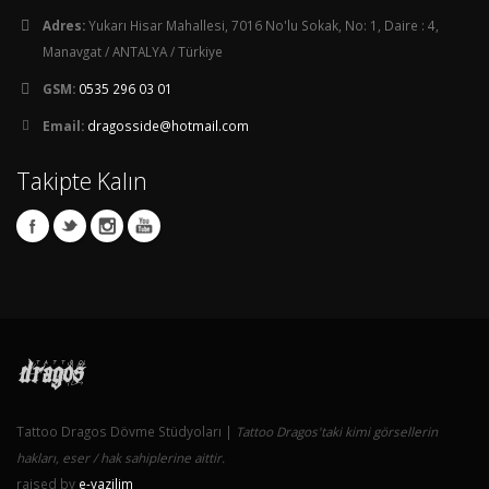
Adres:
Yukarı Hisar Mahallesi, 7016 No'lu Sokak, No: 1, Daire : 4,
Manavgat / ANTALYA / Türkiye
GSM:
0535 296 03 01
Email:
dragosside@hotmail.com
Takipte Kalın
Tattoo Dragos Dövme Stüdyoları |
Tattoo Dragos'taki kimi görsellerin
hakları, eser / hak sahiplerine aittir.
raised by
e-yazilim