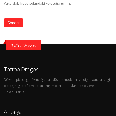
Yukardaki kodu solundaki kutucuğa giriniz.
Gönder
Tattoo Dragos
Tattoo Dragos
Dövme, piercing, dövme fiyatları, dövme modelleri ve diğer konularla ilgili
olarak, sağ tarafta yer alan iletişim bilgilerini kulanarak bizlere
ulaşabilirsiniz.
Antalya