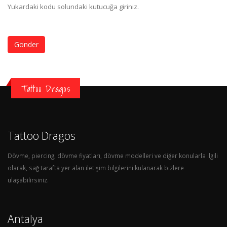
Yukardaki kodu solundaki kutucuğa giriniz.
Gönder
Tattoo Dragos
Tattoo Dragos
Dövme, piercing, dövme fiyatları, dövme modelleri ve diğer konularla ilgili
olarak, sağ tarafta yer alan iletişim bilgilerini kulanarak bizlere
ulaşabilirsiniz.
Antalya