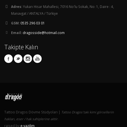
Adres:
Yukarı Hisar Mahallesi, 7016 No'lu Sokak, No: 1, Daire : 4,
Manavgat / ANTALYA / Türkiye
GSM:
0535 296 03 01
Email:
dragosside@hotmail.com
Takipte Kalın
Tattoo Dragos Dövme Stüdyoları |
Tattoo Dragos'taki kimi görsellerin
hakları, eser / hak sahiplerine aittir.
raised by
e-yazilim