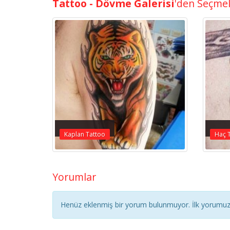
Tattoo - Dövme Galerisi
'den Seçme
Kaplan Tattoo
Haç 
Yorumlar
Henüz eklenmiş bir yorum bulunmuyor. İlk yorumuz 