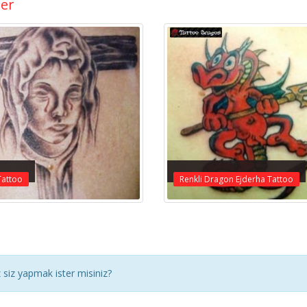
ler
Tattoo
Renkli Dragon Ejderha Tattoo
siz yapmak ister misiniz?