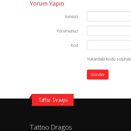
Yorum Yapın
İsminiz
Yorumunuz
Kod
Yukardaki kodu solundak
Gönder
Tattoo Dragos
Tattoo Dragos