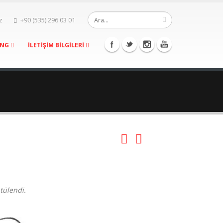
z
+90 (535) 296 03 01
ING
İLETİŞİM BİLGİLERİ
tülendi.