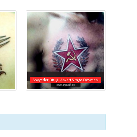
Sovyetler Birliği Askeri Simge Dövmesi