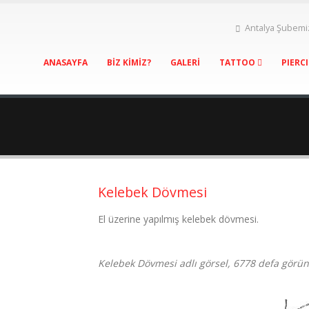
Antalya Şubemi
ANASAYFA
BİZ KİMİZ?
GALERİ
TATTOO
PIERC
Kelebek Dövmesi
El üzerine yapılmış kelebek dövmesi.
Kelebek Dövmesi adlı görsel, 6778 defa görün