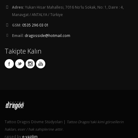
Adres:
Yukarı Hisar Mahallesi, 7016 No'lu Sokak, No: 1, Daire : 4,
Manavgat / ANTALYA / Türkiye
GSM:
0535 296 03 01
Email:
dragosside@hotmail.com
Takipte Kalın
Tattoo Dragos Dövme Stüdyoları |
Tattoo Dragos'taki kimi görsellerin
hakları, eser / hak sahiplerine aittir.
raised by
e-yazilim