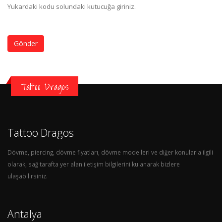
Yukardaki kodu solundaki kutucuğa giriniz.
Gönder
Tattoo Dragos
Tattoo Dragos
Dövme, piercing, dövme fiyatları, dövme modelleri ve diğer konularla ilgili
olarak, sağ tarafta yer alan iletişim bilgilerini kulanarak bizlere
ulaşabilirsiniz.
Antalya