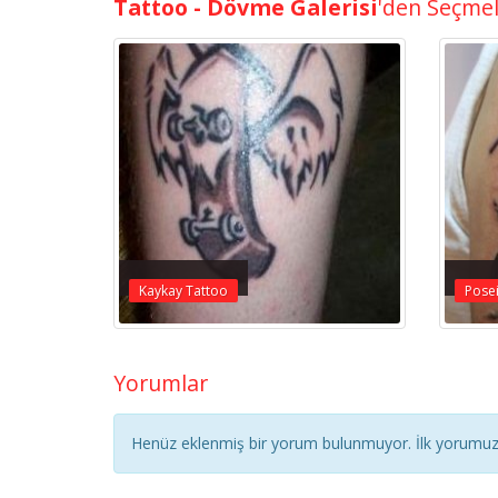
Tattoo - Dövme Galerisi
'den Seçme
Kaykay Tattoo
Pose
Yorumlar
Henüz eklenmiş bir yorum bulunmuyor. İlk yorumuz 