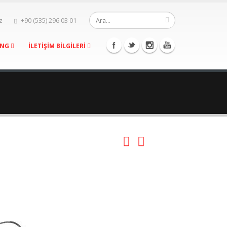
z
+90 (535) 296 03 01
ING
İLETİŞİM BİLGİLERİ