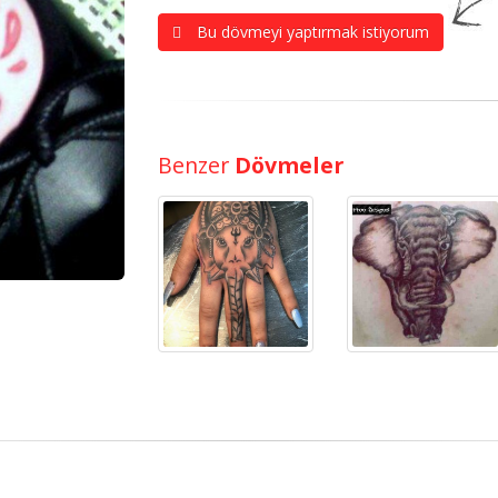
Bu dövmeyi yaptırmak istiyorum
Benzer
Dövmeler