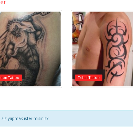
ler
idon Tattoo
Tribal Tattoo
siz yapmak ister misiniz?