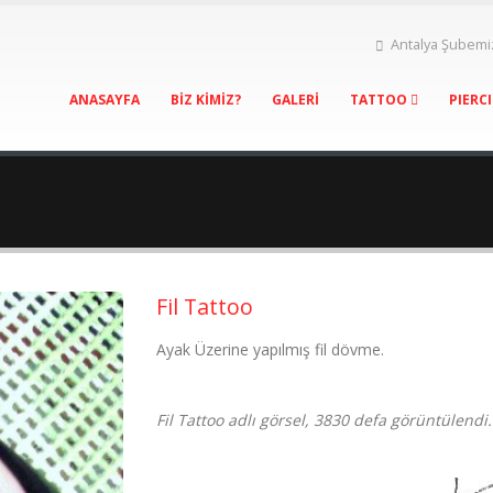
Antalya Şubemi
ANASAYFA
BİZ KİMİZ?
GALERİ
TATTOO
PIERC
Fil Tattoo
Ayak Üzerine yapılmış fil dövme.
Fil Tattoo adlı görsel, 3830 defa görüntülendi.