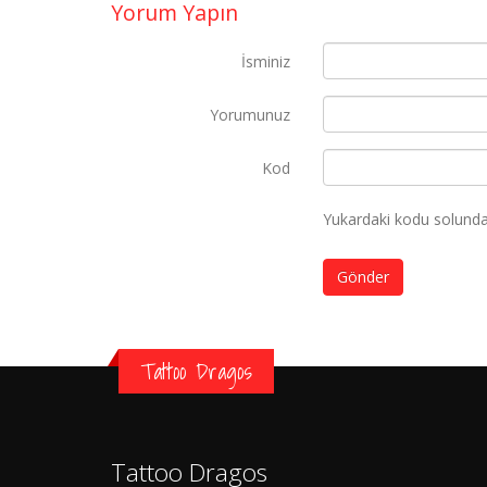
Yorum Yapın
İsminiz
Yorumunuz
Kod
Yukardaki kodu solundak
Gönder
Tattoo Dragos
Tattoo Dragos