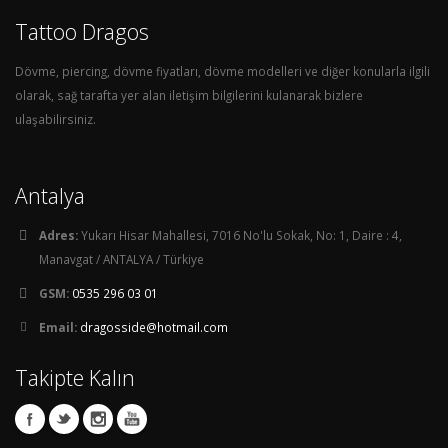
Tattoo Dragos
Dövme, piercing, dövme fiyatları, dövme modelleri ve diğer konularla ilgili
olarak, sağ tarafta yer alan iletişim bilgilerini kulanarak bizlere
ulaşabilirsiniz.
Antalya
Adres:
Yukarı Hisar Mahallesi, 7016 No'lu Sokak, No: 1, Daire : 4,
Manavgat / ANTALYA / Türkiye
GSM:
0535 296 03 01
Email:
dragosside@hotmail.com
Takipte Kalın