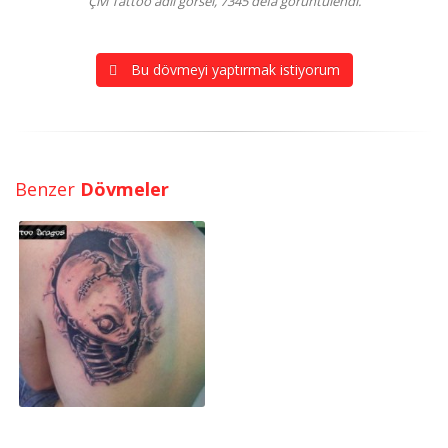
Çivi Tattoo adlı görsel, 7345 defa görüntülendi.
Bu dövmeyi yaptırmak istiyorum
Benzer
Dövmeler