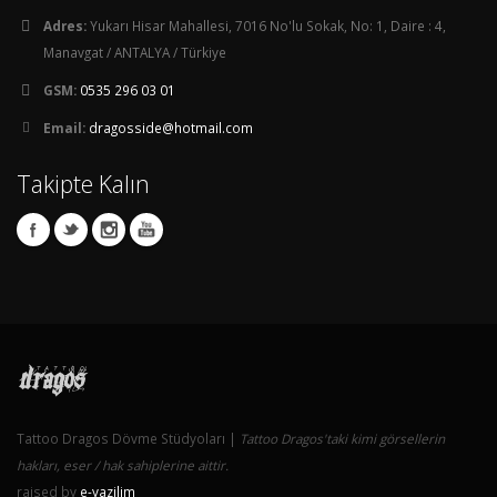
Adres:
Yukarı Hisar Mahallesi, 7016 No'lu Sokak, No: 1, Daire : 4,
Manavgat / ANTALYA / Türkiye
GSM:
0535 296 03 01
Email:
dragosside@hotmail.com
Takipte Kalın
Tattoo Dragos Dövme Stüdyoları |
Tattoo Dragos'taki kimi görsellerin
hakları, eser / hak sahiplerine aittir.
raised by
e-yazilim