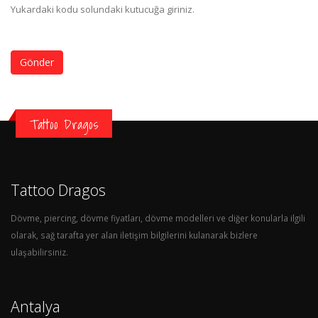
Yukardaki kodu solundaki kutucuğa giriniz.
Gönder
Tattoo Dragos
Tattoo Dragos
Dövme, piercing, dövme fiyatları, dövme modelleri ve diğer konularla ilgili
olarak, sağ tarafta yer alan iletişim bilgilerini kulanarak bizlere
ulaşabilirsiniz.
Antalya